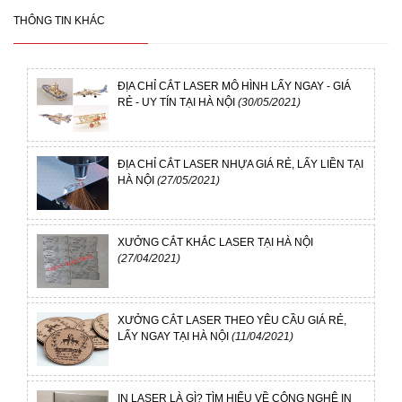
THÔNG TIN KHÁC
ĐỊA CHỈ CẮT LASER MÔ HÌNH LẤY NGAY - GIÁ
RẺ - UY TÍN TẠI HÀ NỘI
(30/05/2021)
ĐỊA CHỈ CẮT LASER NHỰA GIÁ RẺ, LẤY LIỀN TẠI
HÀ NỘI
(27/05/2021)
XƯỞNG CẮT KHẮC LASER TẠI HÀ NỘI
(27/04/2021)
XƯỞNG CẮT LASER THEO YÊU CẦU GIÁ RẺ,
LẤY NGAY TẠI HÀ NỘI
(11/04/2021)
IN LASER LÀ GÌ? TÌM HIỂU VỀ CÔNG NGHỆ IN