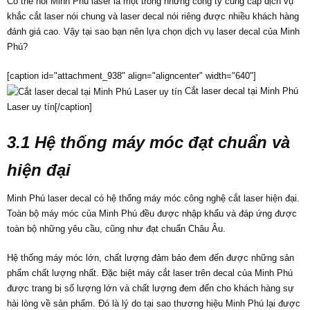
Có thể nói Minh Phú laser là một trong những công ty cung cấp dịch vụ
khắc cắt laser nói chung và laser decal nói riêng được nhiều khách hàng
đánh giá cao. Vậy tại sao bạn nên lựa chọn dịch vụ laser decal của Minh
Phú?
[caption id="attachment_938" align="aligncenter" width="640"]
Cắt laser decal tại Minh Phú
Laser uy tín[/caption]
3.1 Hệ thống máy móc đạt chuẩn và
hiện đại
Minh Phú laser decal có hệ thống máy móc công nghệ cắt laser hiện đại.
Toàn bộ máy móc của Minh Phú đều được nhập khẩu và đáp ứng được
toàn bộ những yêu cầu, cũng như đạt chuẩn Châu Âu.
Hệ thống máy móc lớn, chất lượng đảm bảo đem đến được những sản
phẩm chất lượng nhất. Đặc biệt máy cắt laser trên decal của Minh Phú
được trang bị số lượng lớn và chất lượng đem đến cho khách hàng sự
hài lòng về sản phẩm. Đó là lý do tại sao thương hiệu Minh Phú lại được