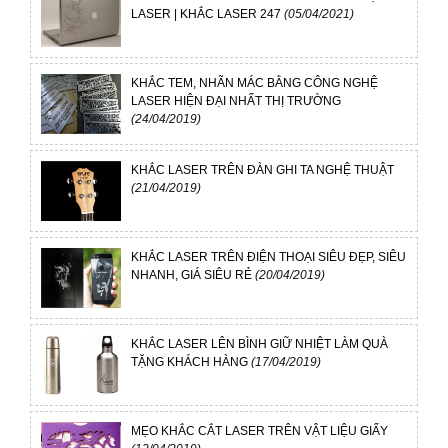
LASER | KHẮC LASER 247
(05/04/2021)
KHẮC TEM, NHÃN MÁC BẰNG CÔNG NGHỆ
LASER HIỆN ĐẠI NHẤT THỊ TRƯỜNG
(24/04/2019)
KHẮC LASER TRÊN ĐÀN GHI TA NGHỆ THUẬT
(21/04/2019)
KHẮC LASER TRÊN ĐIỆN THOẠI SIÊU ĐẸP, SIÊU
NHANH, GIÁ SIÊU RẺ
(20/04/2019)
KHẮC LASER LÊN BÌNH GIỮ NHIỆT LÀM QUÀ
TẶNG KHÁCH HÀNG
(17/04/2019)
MẸO KHẮC CẮT LASER TRÊN VẬT LIỆU GIẤY